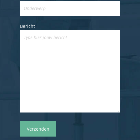
Over Quadraad
Diensten
Bericht
Accountancy
Nieuws
Administratie
Contact
Bedrijfs- en juridisch 
Fiscale dienstverlenin
Salarisadministratie
Startersbegeleiding
Particulieren