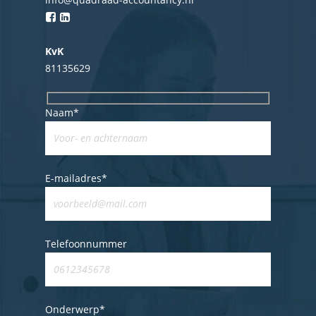
KvK
81135629
Naam*
E-mailadres*
Telefoonnummer
Home
Onderwerp*