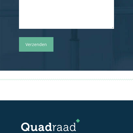
Home
Over Quadraad
Diensten
Accountancy
Nieuws
Administratie
Contact
Bedrijfs- en juridisch 
Fiscale dienstverlenin
Salarisadministratie
Startersbegeleiding
Particulieren