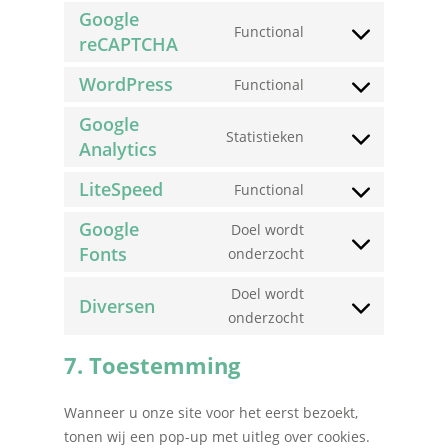
Google
Functional
reCAPTCHA
Consent
to
WordPress
Functional
service
Consent
google-
to
Google
Statistieken
recaptcha
service
Analytics
Consent
wordpress
to
LiteSpeed
Functional
service
Consent
google-
to
Google
Doel wordt
analytics
service
Fonts
Consent
onderzocht
litespeed
to
Doel wordt
service
Diversen
Consent
onderzocht
google-
to
fonts
7. Toestemming
service
diversen
Wanneer u onze site voor het eerst bezoekt,
tonen wij een pop-up met uitleg over cookies.