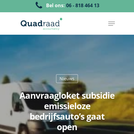
Bel ons:
06 - 818 464 13
Nieuws
Aanvraagloket subsidie
emissieloze
bedrijfsauto’s gaat
open