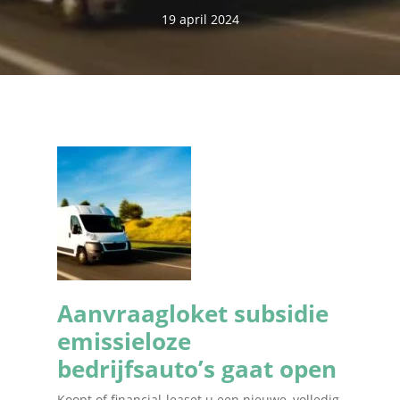
19 april 2024
Aanvraagloket subsidie
emissieloze
bedrijfsauto’s gaat open
Koopt of financial-leaset u een nieuwe, volledig