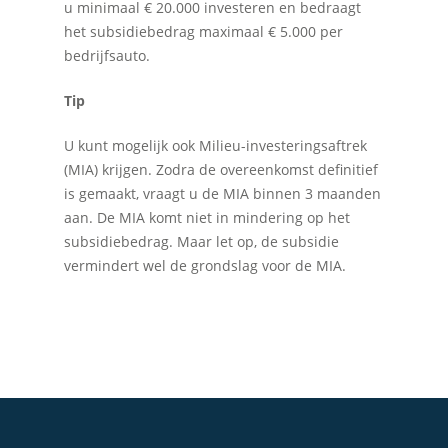
u minimaal € 20.000 investeren en bedraagt
Accountancy
Nieuws
het subsidiebedrag maximaal € 5.000 per
bedrijfsauto.
Administratie
Contact
Bedrijfs- en juridisch 
Tip
Fiscale dienstverlenin
U kunt mogelijk ook Milieu-investeringsaftrek
(MIA) krijgen. Zodra de overeenkomst definitief
Salarisadministratie
is gemaakt, vraagt u de MIA binnen 3 maanden
Startersbegeleiding
aan. De MIA komt niet in mindering op het
subsidiebedrag. Maar let op, de subsidie
Particulieren
vermindert wel de grondslag voor de MIA.