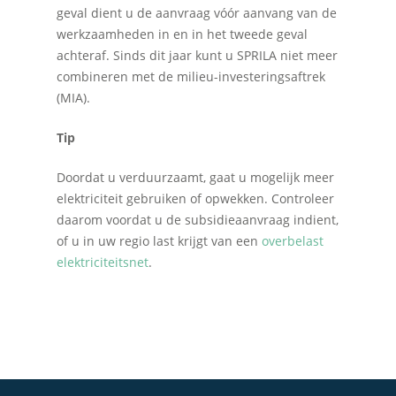
geval dient u de aanvraag vóór aanvang van de
werkzaamheden in en in het tweede geval
achteraf. Sinds dit jaar kunt u SPRILA niet meer
combineren met de milieu-investeringsaftrek
(MIA).
Home
Tip
Over Quadraad
Doordat u verduurzaamt, gaat u mogelijk meer
elektriciteit gebruiken of opwekken. Controleer
Diensten
daarom voordat u de subsidieaanvraag indient,
of u in uw regio last krijgt van een
overbelast
Accountancy
Nieuws
elektriciteitsnet
.
Administratie
Contact
Bedrijfs- en juridisch 
Fiscale dienstverlenin
Salarisadministratie