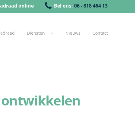
adraad online
Bel ons:
06 - 818 464 13
uadraad
Diensten
Nieuws
Contact
n ontwikkelen