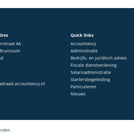
dres
Quick links
rstraat 4A
Accountancy
 Brunssum
Administratie
nd
Bedrijfs- en juridisch advies
Fiscale dienstverlening
Salarisadministratie
Startersbegeleiding
draad-accountancy.nl
Particulieren
Nieuws
arden