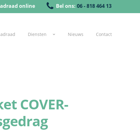
adraad online
Bel ons:
06 - 818 464 13
uadraad
Diensten
Nieuws
Contact
ket COVER-
sgedrag