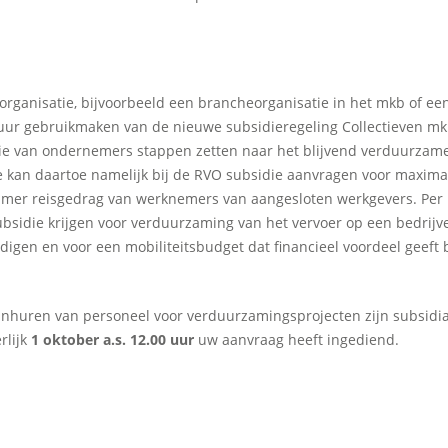
rganisatie, bijvoorbeeld een brancheorganisatie in het mkb of ee
 uur gebruikmaken van de nieuwe subsidieregeling Collectieven m
tie van ondernemers stappen zetten naar het blijvend verduurzam
kan daartoe namelijk bij de RVO subsidie aanvragen voor maximaa
urzamer reisgedrag van werknemers van aangesloten werkgevers. Per
bsidie krijgen voor verduurzaming van het vervoer op een bedrijven
gen en voor een mobiliteitsbudget dat financieel voordeel geeft 
 inhuren van personeel voor verduurzamingsprojecten zijn subsidi
rlijk
1 oktober a.s. 12.00 uur
uw aanvraag heeft ingediend.