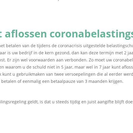
t aflossen coronabelastin
het betalen van de tijdens de coronacrisis uitgestelde belastingschu
ar is uw bedrijf in de kern gezond, dan kan deze termijn met 2 j
dienst. Er zijn wel voorwaarden aan verbonden. Zo moet uw coronabe
aarom u de schuld niet in 5 jaar, maar wel in 7 jaar kunt afloss
 kunt u gebruikmaken van twee versoepelingen die al eerder wer
betalen of eenmalig een betaalpauze van 3 maanden krijgen.
ngsregeling geldt, is dat u steeds tijdig en juist aangifte blijft d