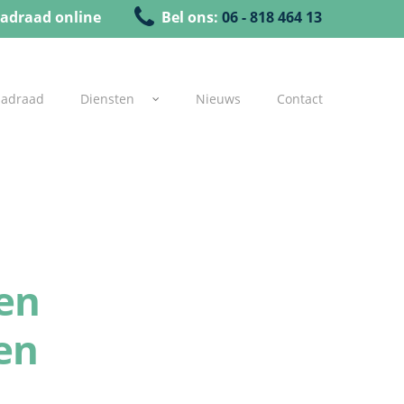
adraad online
Bel ons:
06 - 818 464 13
uadraad
Diensten
Nieuws
Contact
sen
en