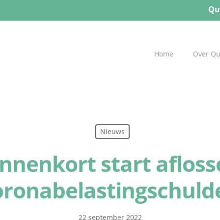
Qu
Home
Over Q
Nieuws
nnenkort start aflos
oronabelastingschuld
22 september 2022