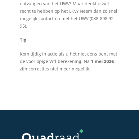
ontvangen van het UWV? Maar denkt u wel
recht te hebben op het LKV? Neem dan zo snel
mogelijk contact op met het UWV (088-898 92
95).
Home
Tip
Over Quadraad
Kom tijdig in actie als u het niet eens bent met
de voorlopige Wtl-berekening. Na
1 mei 2026
Diensten
zijn correcties niet meer mogelijk.
Accountancy
Nieuws
Administratie
Contact
Bedrijfs- en juridisch 
Fiscale dienstverlenin
Salarisadministratie
Startersbegeleiding