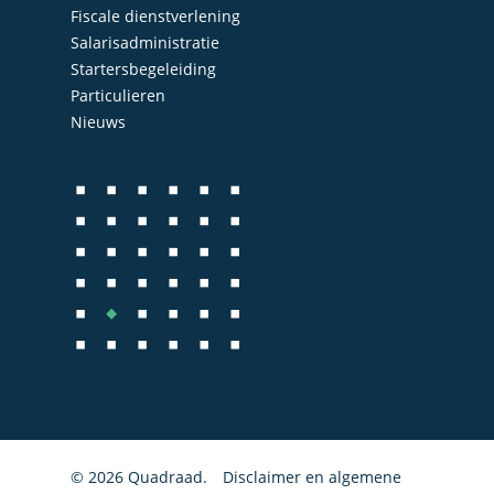
Administratie
Fiscale dienstverlening
Contact
Salarisadministratie
Bedrijfs- en juridisch 
Startersbegeleiding
Fiscale dienstverlenin
Particulieren
Nieuws
Salarisadministratie
Startersbegeleiding
Particulieren
© 2026 Quadraad.
Disclaimer en algemene