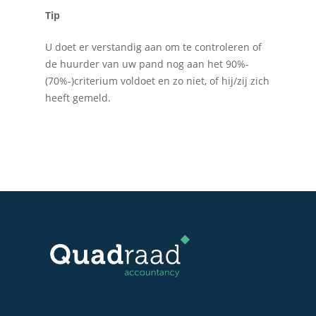
Tip
U doet er verstandig aan om te controleren of
Home
de huurder van uw pand nog aan het 90%-
(70%-)criterium voldoet en zo niet, of hij/zij zich
Over Quadraad
heeft gemeld.
Diensten
Accountancy
Nieuws
Administratie
Contact
Bedrijfs- en juridisch 
Fiscale dienstverlenin
Salarisadministratie
Startersbegeleiding
Particulieren