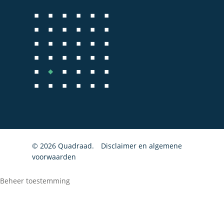
Fiscale dienstverlenin
Salarisadministratie
Startersbegeleiding
Particulieren
© 2026 Quadraad.
Disclaimer en algemene
voorwaarden
Beheer toestemming