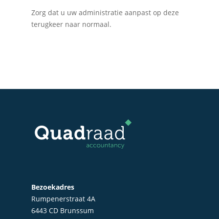
Zorg dat u uw administratie aanpast op deze
Home
terugkeer naar normaal.
Over Quadraad
Diensten
Accountancy
Nieuws
Administratie
Contact
Bedrijfs- en juridisch 
Fiscale dienstverlenin
Salarisadministratie
Startersbegeleiding
Particulieren
Bezoekadres
Rumpenerstraat 4A
6443 CD Brunssum