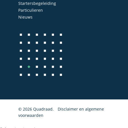
Startersbegeleiding
Bedrijfs- en juridisch 
Particulieren
Fiscale dienstverlenin
Nieuws
Salarisadministratie
Startersbegeleiding
Particulieren
© 2026 Quadraad.
Disclaimer en algemene
voorwaarden