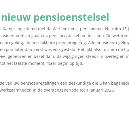
 nieuw pensioenstelsel
te Kamer ingestemd met de Wet toekomst pensioenen. Na ruim 15 
nsioenfondsen gaat ons pensioenstelsel op de schop. De wet treedt
oenregeling: de beschikbare premieregeling. Alle pensioenregelin
n jaar later dan eerst was voorgesteld. Het lijkt alsof u ruim de t
l veel gebeuren en besef dat u de wijzigingen steeds in overleg e
ot het laatste moment, maar begin op tijd.
matie van uw pensioenregelingen een deskundige die u kan begelei
le werkzaamheden in de overgangsperiode tot 1 januari 2028.