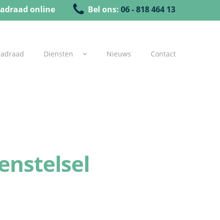
adraad online
Bel ons:
06 - 818 464 13
uadraad
Diensten
Nieuws
Contact
enstelsel