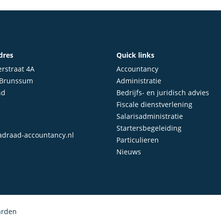
dres
Quick links
rstraat 4A
Accountancy
 Brunssum
Administratie
nd
Bedrijfs- en juridisch advies
Fiscale dienstverlening
Salarisadministratie
Startersbegeleiding
draad-accountancy.nl
Particulieren
Nieuws
arden