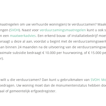
 maatregelen om uw verhuurde woning(en) te verduurzamen? Maak 
ngen (
SVOH
). Naast voor
verduurzamingsmaatregelen
kunt u ook s
an een
maatwerkadvies
. Een erkend bouw- of installatiebedrijf m
n vraagt u deze al aan, voordat u begint met de verduurzamingswe
 aan binnen 24 maanden na de uitvoering van de verduurzamingsw
aximale subsidie bedraagt € 10.000 per huurwoning, of € 15.000 p
r).
wilt u die verduurzamen? Dan kunt u gebruikmaken van
SVOH: Mo
bedragen. Uw woning moet dan de monumentenstatus hebben door 
al of gemeentelijk erfgoedregister.