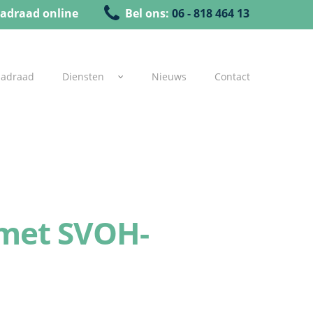
adraad online
Bel ons:
06 - 818 464 13
uadraad
Diensten
Nieuws
Contact
met SVOH-