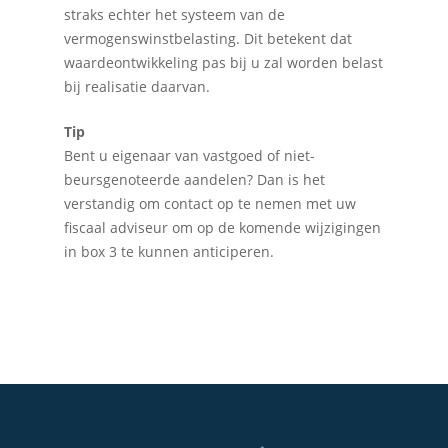
straks echter het systeem van de
Accountancy
Nieuws
vermogenswinstbelasting. Dit betekent dat
waardeontwikkeling pas bij u zal worden belast
Administratie
Contact
bij realisatie daarvan.
Bedrijfs- en juridisch 
Tip
Fiscale dienstverlenin
Bent u eigenaar van vastgoed of niet-
Salarisadministratie
beursgenoteerde aandelen? Dan is het
verstandig om contact op te nemen met uw
Startersbegeleiding
fiscaal adviseur om op de komende wijzigingen
Particulieren
in box 3 te kunnen anticiperen.