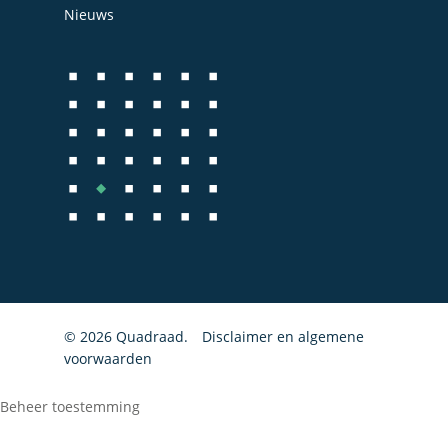
Bedrijfs- en juridisch 
Nieuws
Fiscale dienstverlenin
Salarisadministratie
Startersbegeleiding
Particulieren
© 2026 Quadraad.
Disclaimer en algemene
voorwaarden
Beheer toestemming