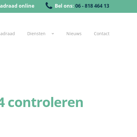
adraad online
Bel ons:
06 - 818 464 13
uadraad
Diensten
Nieuws
Contact
4 controleren