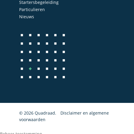
Startersbegeleiding
Bedrijfs- en juridisch 
Particulieren
Fiscale dienstverlenin
Nieuws
Salarisadministratie
Startersbegeleiding
Particulieren
© 2026 Quadraad.
Disclaimer en algemene
voorwaarden
Beheer toestemming