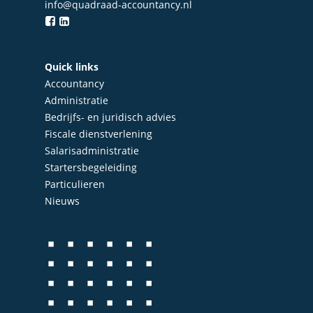
info@quadraad-accountancy.nl
Quick links
Accountancy
Administratie
Home
Bedrijfs- en juridisch advies
Fiscale dienstverlening
Over Quadraad
Salarisadministratie
Startersbegeleiding
Diensten
Particulieren
Accountancy
Nieuws
Nieuws
Administratie
Contact
Bedrijfs- en juridisch 
Fiscale dienstverlenin
Salarisadministratie