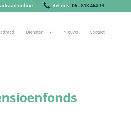
adraad online
Bel ons:
06 - 818 464 13
uadraad
Diensten
Nieuws
Contact
ensioenfonds