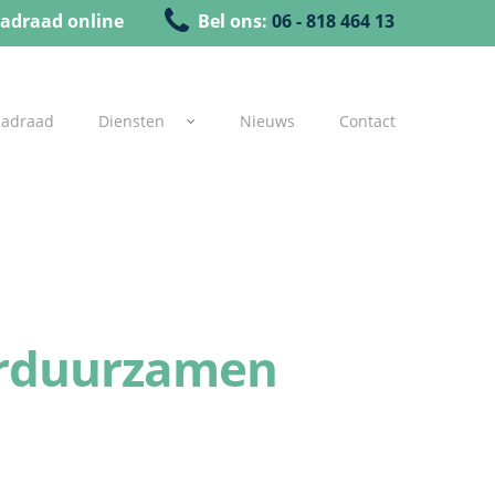
adraad online
Bel ons:
06 - 818 464 13
uadraad
Diensten
Nieuws
Contact
verduurzamen