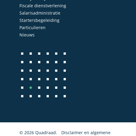
Fiscale dienstverlening
Salarisadministratie
Startersbegeleiding
Home
Particulieren
Nieuws
Over Quadraad
Diensten
Accountancy
Nieuws
Administratie
Contact
Bedrijfs- en juridisch 
Fiscale dienstverlenin
Salarisadministratie
Startersbegeleiding
Particulieren
© 2026 Quadraad.
Disclaimer en algemene