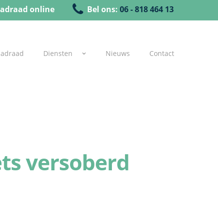
adraad online
Bel ons:
06 - 818 464 13
uadraad
Diensten
Nieuws
Contact
ts versoberd