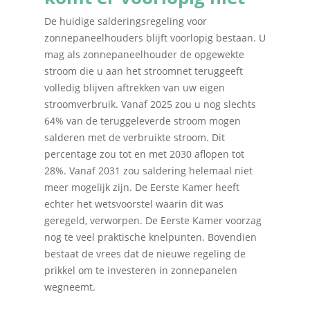
De huidige salderingsregeling voor
zonnepaneelhouders blijft voorlopig bestaan. U
mag als zonnepaneelhouder de opgewekte
stroom die u aan het stroomnet teruggeeft
volledig blijven aftrekken van uw eigen
stroomverbruik. Vanaf 2025 zou u nog slechts
64% van de teruggeleverde stroom mogen
salderen met de verbruikte stroom. Dit
percentage zou tot en met 2030 aflopen tot
28%. Vanaf 2031 zou saldering helemaal niet
meer mogelijk zijn. De Eerste Kamer heeft
Home
echter het wetsvoorstel waarin dit was
geregeld, verworpen. De Eerste Kamer voorzag
Over Quadraad
nog te veel praktische knelpunten. Bovendien
Diensten
bestaat de vrees dat de nieuwe regeling de
prikkel om te investeren in zonnepanelen
Accountancy
Nieuws
wegneemt.
Administratie