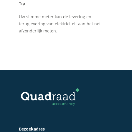
Contact
Tip
Bedrijfs- en juridisch 
Uw slimme meter kan de levering en
Fiscale dienstverlenin
teruglevering van elektriciteit aan het net
Salarisadministratie
afzonderlijk meten.
Startersbegeleiding
Particulieren
Bezoekadres