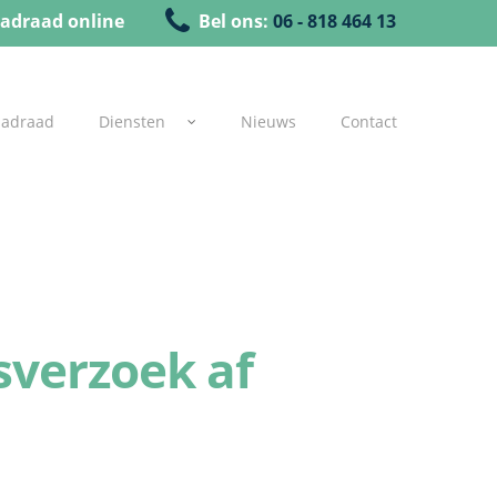
adraad online
Bel ons:
06 - 818 464 13
uadraad
Diensten
Nieuws
Contact
sverzoek af