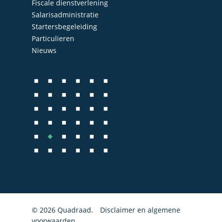
Fiscale dienstverlening
Administratie
Contact
Salarisadministratie
Bedrijfs- en juridisch 
Startersbegeleiding
Particulieren
Fiscale dienstverlenin
Nieuws
Salarisadministratie
Startersbegeleiding
Particulieren
© 2026 Quadraad.
Disclaimer en algemene
voorwaarden