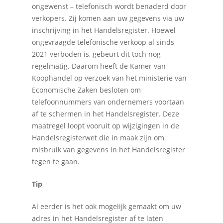
ongewenst – telefonisch wordt benaderd door
verkopers. Zij komen aan uw gegevens via uw
inschrijving in het Handelsregister. Hoewel
ongevraagde telefonische verkoop al sinds
2021 verboden is, gebeurt dit toch nog
regelmatig. Daarom heeft de Kamer van
Koophandel op verzoek van het ministerie van
Economische Zaken besloten om
telefoonnummers van ondernemers voortaan
af te schermen in het Handelsregister. Deze
Home
maatregel loopt vooruit op wijzigingen in de
Handelsregisterwet die in maak zijn om
Over Quadraad
misbruik van gegevens in het Handelsregister
tegen te gaan.
Diensten
Tip
Accountancy
Nieuws
Administratie
Al eerder is het ook mogelijk gemaakt om uw
Contact
adres in het Handelsregister af te laten
Bedrijfs- en juridisch 