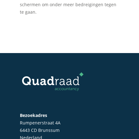
schermen om onder meer bedreigingen tegen
Fiscale dienstverlenin
te gaan.
Salarisadministratie
Startersbegeleiding
Particulieren
Bezoekadres
Rumpenerstraat 4A
6443 CD Brunssum
Nederland