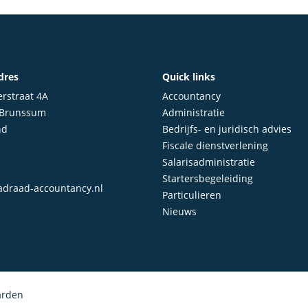
dres
Quick links
rstraat 4A
Accountancy
 Brunssum
Administratie
nd
Bedrijfs- en juridisch advies
Fiscale dienstverlening
Salarisadministratie
Startersbegeleiding
draad-accountancy.nl
Particulieren
Nieuws
arden