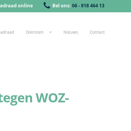
adraad online
Bel ons:
06 - 818 464 13
uadraad
Diensten
Nieuws
Contact
 tegen WOZ-