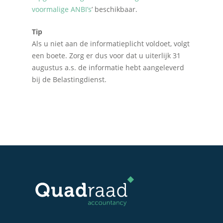
voormalige ANBI’s
’ beschikbaar.
Administratie
Contact
Bedrijfs- en juridisch 
Tip
Als u niet aan de informatieplicht voldoet, volgt
Fiscale dienstverlenin
een boete. Zorg er dus voor dat u uiterlijk 31
Salarisadministratie
augustus a.s. de informatie hebt aangeleverd
bij de Belastingdienst.
Startersbegeleiding
Particulieren