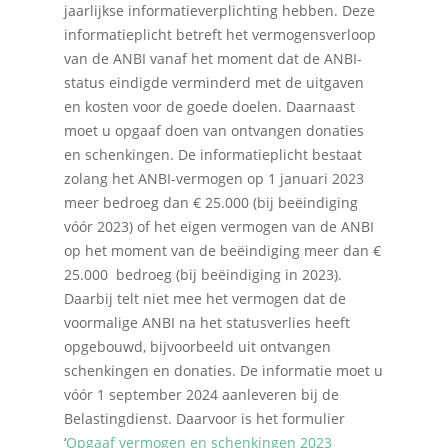
jaarlijkse informatieverplichting hebben. Deze
informatieplicht betreft het vermogensverloop
van de ANBI vanaf het moment dat de ANBI-
status eindigde verminderd met de uitgaven
en kosten voor de goede doelen. Daarnaast
moet u opgaaf doen van ontvangen donaties
en schenkingen. De informatieplicht bestaat
zolang het ANBI-vermogen op 1 januari 2023
meer bedroeg dan € 25.000 (bij beëindiging
vóór 2023) of het eigen vermogen van de ANBI
op het moment van de beëindiging meer dan €
25.000 bedroeg (bij beëindiging in 2023).
Daarbij telt niet mee het vermogen dat de
Home
voormalige ANBI na het statusverlies heeft
opgebouwd, bijvoorbeeld uit ontvangen
Over Quadraad
schenkingen en donaties. De informatie moet u
Diensten
vóór 1 september 2024 aanleveren bij de
Belastingdienst. Daarvoor is het formulier
Accountancy
Nieuws
‘
Opgaaf vermogen en schenkingen 2023