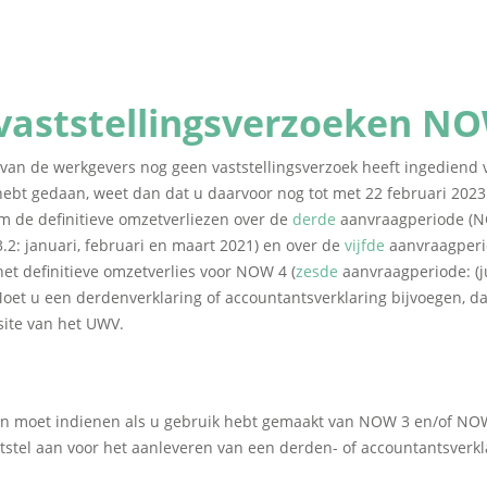
 vaststellingsverzoeken NO
lft van de werkgevers nog geen vaststellingsverzoek heeft ingedie
hebt gedaan, weet dan dat u daarvoor nog tot met 22 februari 2023
m de definitieve omzetverliezen over de
derde
aanvraagperiode (N
: januari, februari en maart 2021) en over de
vijfde
aanvraagperio
t definitieve omzetverlies voor NOW 4 (
zesde
aanvraagperiode: (ju
t u een derdenverklaring of accountantsverklaring bijvoegen, dan k
site van het UWV.
ken moet indienen als u gebruik hebt gemaakt van NOW 3 en/of NOW 
uitstel aan voor het aanleveren van een derden- of accountantsverkl