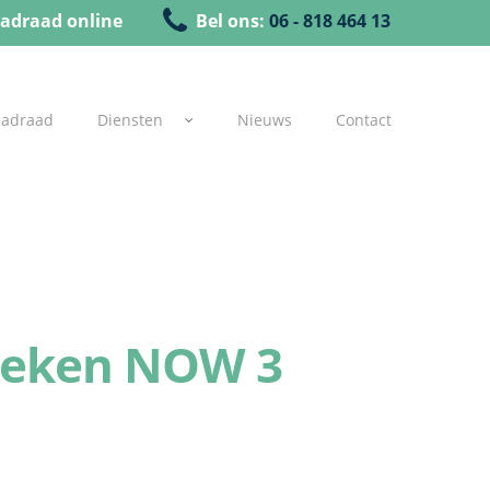
adraad online
Bel ons:
06 - 818 464 13
uadraad
Diensten
Nieuws
Contact
rzoeken NOW 3