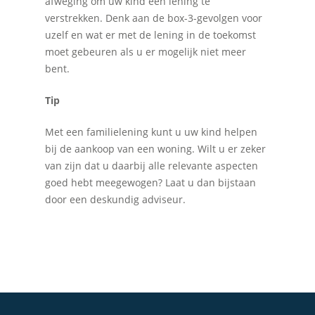
afweging om uw kind een lening te
verstrekken. Denk aan de box-3-gevolgen voor
uzelf en wat er met de lening in de toekomst
moet gebeuren als u er mogelijk niet meer
bent.
Tip
Home
Met een familielening kunt u uw kind helpen
Over Quadraad
bij de aankoop van een woning. Wilt u er zeker
Diensten
van zijn dat u daarbij alle relevante aspecten
goed hebt meegewogen? Laat u dan bijstaan
Accountancy
Nieuws
door een deskundig adviseur.
Administratie
Contact
Bedrijfs- en juridisch 
Fiscale dienstverlenin
Salarisadministratie