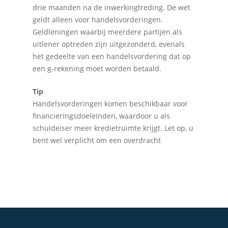
drie maanden na de inwerkingtreding. De wet
geldt alleen voor handelsvorderingen.
Geldleningen waarbij meerdere partijen als
uitlener optreden zijn uitgezonderd, evenals
het gedeelte van een handelsvordering dat op
een g-rekening moet worden betaald.
Home
Tip
Over Quadraad
Handelsvorderingen komen beschikbaar voor
financieringsdoeleinden, waardoor u als
Diensten
schuldeiser meer kredietruimte krijgt. Let op, u
Accountancy
Nieuws
bent wel verplicht om een overdracht
Administratie
Contact
Bedrijfs- en juridisch 
Fiscale dienstverlenin
Salarisadministratie