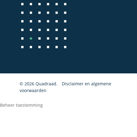
Fiscale dienstverlenin
Salarisadministratie
Startersbegeleiding
Particulieren
© 2026 Quadraad.
Disclaimer en algemene
voorwaarden
Beheer toestemming