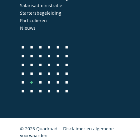
Administratie
Contact
Salarisadministratie
Bedrijfs- en juridisch 
Startersbegeleiding
Particulieren
Fiscale dienstverlenin
Nieuws
Salarisadministratie
Startersbegeleiding
Particulieren
© 2026 Quadraad.
Disclaimer en algemene
voorwaarden