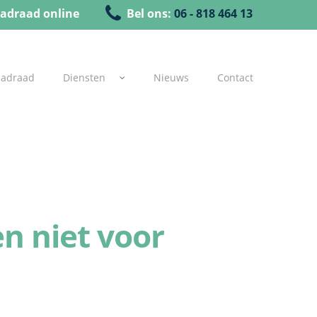
adraad online
Bel ons:
06 - 818 464 13
uadraad
Diensten
Nieuws
Contact
n niet voor