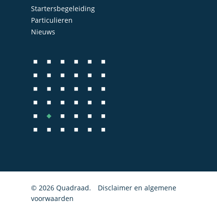
Contact
Startersbegeleiding
Bedrijfs- en juridisch 
Particulieren
Fiscale dienstverlenin
Nieuws
Salarisadministratie
Startersbegeleiding
Particulieren
© 2026 Quadraad.
Disclaimer en algemene
voorwaarden