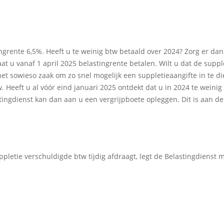
grente 6,5%. Heeft u te weinig btw betaald over 2024? Zorg er dan 
t u vanaf 1 april 2025 belastingrente betalen. Wilt u dat de supplet
t sowieso zaak om zo snel mogelijk een suppletieaangifte in te di
w
.
Heeft u al vóór eind januari 2025 ontdekt dat u in 2024 te weini
stingdienst kan dan aan u een vergrijpboete opleggen. Dit is aan d
uppletie verschuldigde btw tijdig afdraagt, legt de Belastingdienst