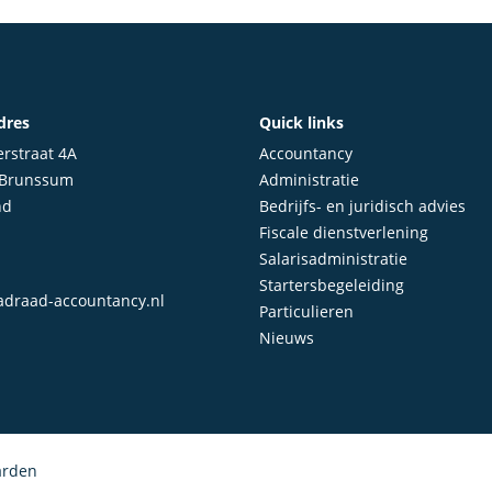
dres
Quick links
rstraat 4A
Accountancy
 Brunssum
Administratie
nd
Bedrijfs- en juridisch advies
Fiscale dienstverlening
Salarisadministratie
Startersbegeleiding
draad-accountancy.nl
Particulieren
Nieuws
arden