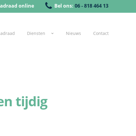
adraad online
Bel ons:
06 - 818 464 13
uadraad
Diensten
Nieuws
Contact
n tijdig