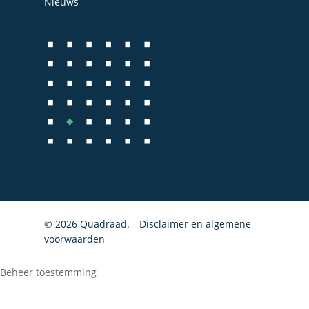
Nieuws
Fiscale dienstverlenin
Salarisadministratie
Startersbegeleiding
Particulieren
© 2026 Quadraad.
Disclaimer en algemene
voorwaarden
Beheer toestemming