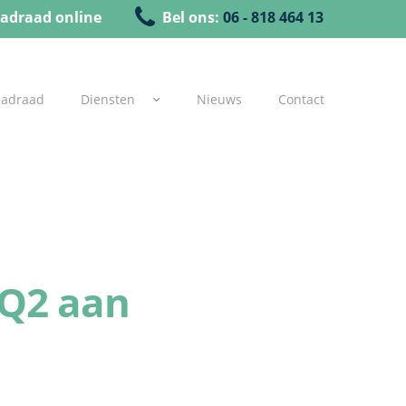
adraad online
Bel ons:
06 - 818 464 13
uadraad
Diensten
Nieuws
Contact
 Q2 aan