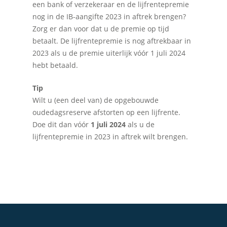
een bank of verzekeraar en de lijfrentepremie
nog in de IB-aangifte 2023 in aftrek brengen?
Zorg er dan voor dat u de premie op tijd
betaalt. De lijfrentepremie is nog aftrekbaar in
2023 als u de premie uiterlijk vóór 1 juli 2024
hebt betaald.
Home
Tip
Over Quadraad
Wilt u (een deel van) de opgebouwde
oudedagsreserve afstorten op een lijfrente.
Diensten
Doe dit dan vóór
1 juli 2024
als u de
Accountancy
Nieuws
lijfrentepremie in 2023 in aftrek wilt brengen.
Administratie
Contact
Bedrijfs- en juridisch 
Fiscale dienstverlenin
Salarisadministratie
Startersbegeleiding