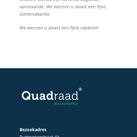
aanstaande. We wensen u alvast een fijne
zomervakantie.
Home
We wensen u alvast een fijne vakantie!
Over Quadraad
Diensten
Accountancy
Nieuws
Administratie
Contact
Bedrijfs- en juridisch 
Fiscale dienstverlenin
Salarisadministratie
Startersbegeleiding
Particulieren
Bezoekadres
Rumpenerstraat 4A