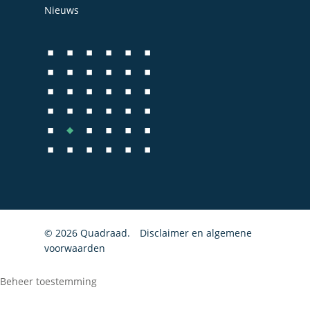
Bedrijfs- en juridisch 
Nieuws
Fiscale dienstverlenin
Salarisadministratie
Startersbegeleiding
Particulieren
© 2026 Quadraad.
Disclaimer en algemene
voorwaarden
Beheer toestemming